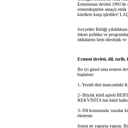
Ermenistan devleti 1991'
ermenileştirme amaçlı etnik 
kürdlere karşı işlediler! LA
Sovyetler Birliği yıkıldıkta
inkarı politika ve programlar
iddialarını hem ideolojik ve
Ermeni devleti, dil, tarih
Bu iyi güzel ama ermeni devl
başlatsın:
1- Yezidi dini inancındaki K
2- Büyük kürd aşireti BERTİ'
REKVİSİTA'nın kürd halkına
3- Dil konusunda 'zazalar kür
ekmesin
Sonra ne yaparsa yapsın. Bi