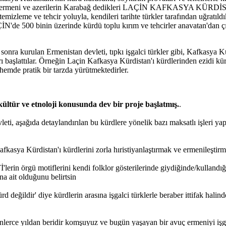
de ermeni ve azerilerin Karabağ dedikleri LAÇİN KAFKASYA KÜRDİS
temizleme ve tehcir yoluyla, kendileri tarihte türkler tarafından uğratıld
ÇİN'de 500 binin üzerinde kürdü toplu kırım ve tehcirler anavatan'dan çı
n sonra kurulan Ermenistan devleti, tıpkı işgalci türkler gibi, Kafkasya 
ı başlattılar. Örneğin Laçin Kafkasya Kürdistan'ı kürdlerinden ezidi kürd
 hemde pratik bir tarzda yürütmektedirler.
, kültür ve etnoloji konusunda dev bir proje başlatmış.
.
eti, aşağıda detaylandırılan bu kürdlere yönelik bazı maksatlı işleri ya
afkasya Kürdistan'ı kürdlerini zorla hıristiyanlaştırmak ve ermenileştir
lerin örgü motiflerini kendi folklor gösterilerinde giydiğinde/kullandı
 ait olduğunu belirtsin
d değildir' diye kürdlerin arasına işgalci türklerle beraber ittifak halin
nlerce yıldan beridir komşuyuz ve bugün yaşayan bir avuç ermeniyi işgal