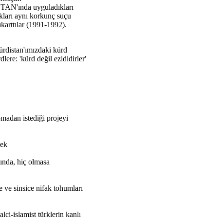
TAN'ında uyguladıkları
ıkları aynı korkunç suçu
karttılar (1991-1992).
Kürdistan'ımızdaki kürd
lere: 'kürd değil ezididirler'
pmadan istediği projeyi
mek
ğında, hiç olmasa
de ve sinsice nifak tohumları
ci-islamist türklerin kanlı