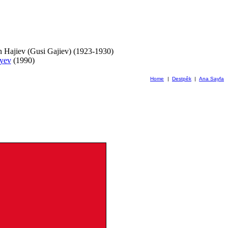
n Hajiev (Gusi Gajiev) (1923-1930)
ayev
(1990)
Home
|
Destpêk
|
Ana Sayfa