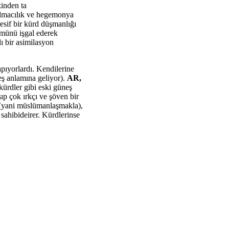
zinden ta
yılmacılık ve hegemonya
resif bir kürd düşmanlığı
ümünü işgal ederek
lı bir asimilasyon
apıyorlardı. Kendilerine
eş anlamına geliyor).
AR,
kürdler gibi eski güneş
şıp çok ırkçı ve şöven bir
 (yani müslümanlaşmakla),
sahibideirer. Kürdlerinse
.