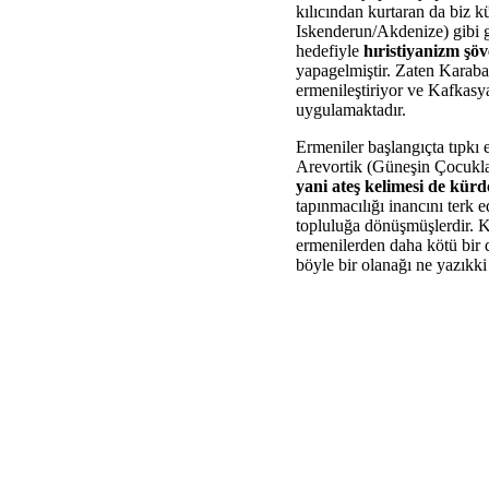
kılıcından kurtaran da biz 
Iskenderun/Akdenize) gibi g
hedefiyle
hıristiyanizm şöv
yapagelmiştir. Zaten Karaba
ermenileştiriyor ve Kafkasya 
uygulamaktadır.
Ermeniler başlangıçta tıpkı 
Arevortik (Güneşin Çocuklar
yani ateş kelimesi de kürd
tapınmacılığı inancını terk e
topluluğa dönüşmüşlerdir. K
ermenilerden daha kötü bir d
böyle bir olanağı ne yazıkki