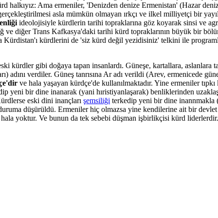
kürd halkıyız: Ama ermeniler, 'Denizden denize Ermenistan' (Hazar deni
erçekleştirilmesi asla mümkün olmayan ırkçı ve ilkel milliyetçi bir ya
enliği
ideolojisiyle kürdlerin tarihi topraklarına göz koyarak sinsi ve ag
ğ ve diğer Trans Kafkasya'daki tarihi kürd topraklarının büyük bir böl
Kürdistan'ı kürdlerini de 'siz kürd değil yezidisiniz' telkini ile program
eski kürdler gibi doğaya tapan insanlardı. Güneşe, kartallara, aslanlara t
ı) adını verdiler. Güneş tanrısına Ar adı verildi (Arev, ermenicede gün
çe'dir
ve hala yaşayan kürdçe'de kullanılmaktadır. Yine ermeniler tıpkı 
dip yeni bir dine inanarak (yani hıristiyanlaşarak) benliklerinden uzakla
ürdlerse eski dini inançları
şemsiliği
terkedip yeni bir dine inannmakla
uruma düşürüldü. Ermeniler hiç olmazsa yine kendilerine ait bir devlet 
 hala yoktur. Ve bunun da tek sebebi düşman işbirlikçisi kürd liderlerdir