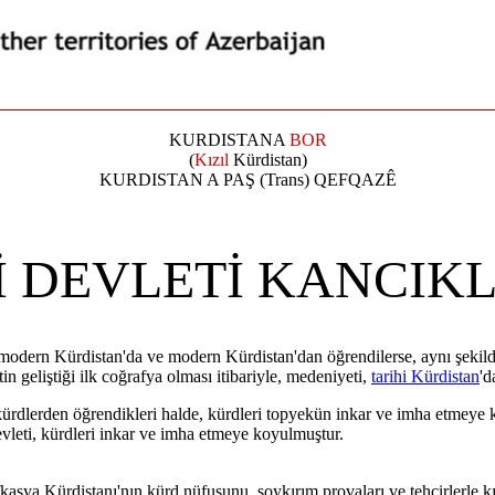
KURDISTANA
BOR
(
Kızıl
Kürdistan)
KURDISTAN A PAŞ (Trans) QEFQAZÊ
 DEVLETİ KANCIKL
i modern Kürdistan'da ve modern Kürdistan'dan öğrendilerse, aynı şekild
n geliştiği ilk coğrafya olması itibariyle, medeniyeti,
tarihi Kürdistan
'd
kürdlerden öğrendikleri halde, kürdleri topyekün inkar ve imha etmeye ka
vleti, kürdleri inkar ve imha etmeye koyulmuştur.
asya Kürdistanı'nın kürd nüfusunu, soykırım provaları ve tehcirlerle kı