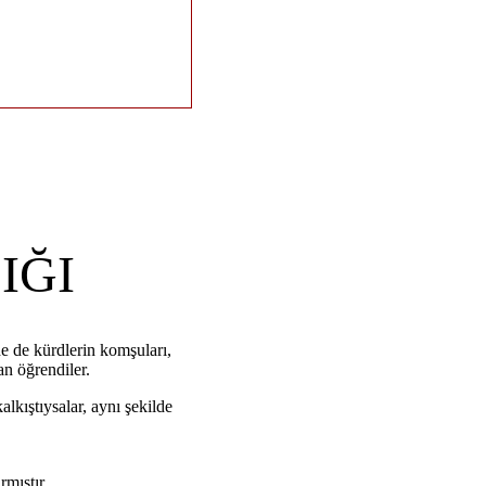
IĞI
e de kürdlerin komşuları,
an öğrendiler.
lkıştıysalar, aynı şekilde
rmıştır.