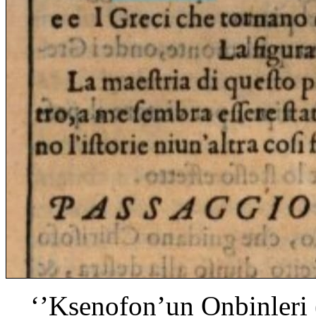
‘’Ksenofon’un Onbinleri 