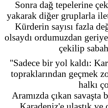
Sonra dağ tepelerine çeki
yakarak diğer gruplarla ilet
Kürderin sayısı fazla değ
olsaydı ordumuzdan geriye
çekilip saba
''Sadece bir yol kaldı: K
topraklarından geçmek z
halkı ç
Aramızda çıkan savaşta b
Karadeniz'e ulaştık ve 