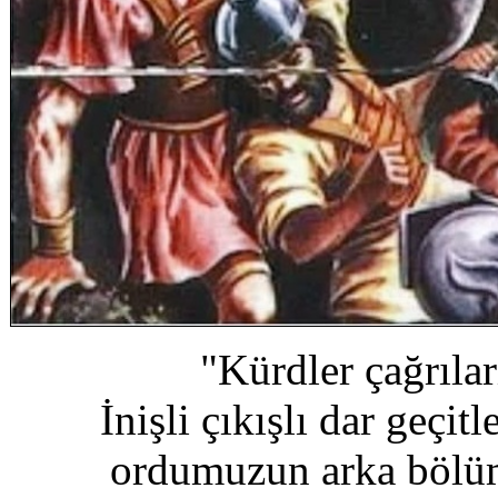
"Kürdler çağrıla
İnişli çıkışlı dar geçit
ordumuzun arka bölümü